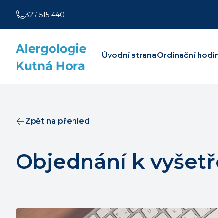
327 515 440
Úvodní strana
Ordinační hodi
Zpět na přehled
Objednání k vyšetř